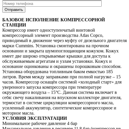
БАЗОВОЕ ИСПОЛНЕНИЕ КОМПРЕССОРНОЙ
СТАНЦИИ
Компрессор имеет одноступенчатый винтовой
компрессорный элемент производства Atlas Copco,
приводимый в движение через муфту от дизельного двигателя
марки Cummins. Установка смонтирована на прочном
основании и закрыта шумопоглощающим кожухом. Кожух
имеет две широко открываемые крышки для доступа к
обслуживаемым агрегатам и узлам установки. Кожух и
основание оцинкованы и окрашены порошковым способом.
Установка оборудована топливным баком емкостью 185
литров. Время между заправками при полной нагрузке – 15
часов. Компрессор оснащён системой «холодный старт» для
уверенного запуска компрессора при температуре
окружающего воздуха – 15°С. Данная система включает в
себя: свечу накаливания на впускном коллекторе двигателя,
термостат в системе циркуляции компрессорного масла,
усиленный аккумулятор, синтетические компрессорное и
моторное масла.
УСЛОВИЯ ЭКСПЛУАТАЦИИ
Минимальное рабочее давление 4 бар
Максимальное давление в ресивере 11,8 бар (компрессор не