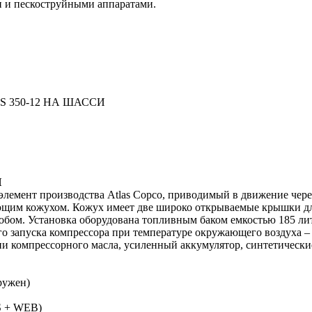
и и пескоструйными аппаратами.
 350-12 НА ШАССИ
И
емент производства Atlas Copco, приводимый в движение через
щим кожухом. Кожух имеет две широко открываемые крышки для
ом. Установка оборудована топливным баком емкостью 185 литр
 запуска компрессора при температуре окружающего воздуха – 1
ии компрессорного масла, усиленный аккумулятор, синтетически
ружен)
S + WEB)