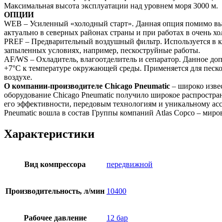
Максимальная высота эксплуатации над уровнем моря 3000 м.
ОПЦИИ
WEB – Усиленный «холодный старт». Данная опция помимо выш
актуально в северных районах страны и при работах в очень хо
PREF – Предварительный воздушный фильтр. Используется в ка
запыленных условиях, например, пескоструйные работы.
AF/WS – Охладитель, влагоотделитель и сепаратор. Данное до
+7°C к температуре окружающей среды. Применяется для пескос
воздухе.
О компании-производителе Chicago Pneumatic
– широко извес
оборудование Chicago Pneumatic получило широкое распростра
его эффективности, передовым технологиям и уникальному асс
Pneumatic вошла в состав Группы компаний Atlas Copco – мир
Характеристики
Вид компрессора
передвижной
Производительность, л/мин
10400
Рабочее давление
12 бар