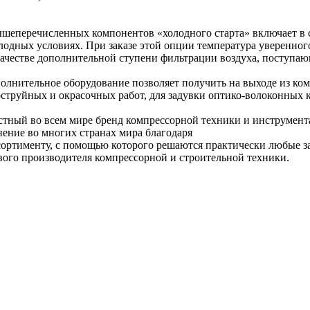
еперечисленных компонентов «холодного старта» включает в с
лодных условиях. При заказе этой опции температура уверенного
честве дополнительной ступени фильтрации воздуха, поступающ
полнительное оборудование позволяет получить на выходе из к
труйных и окрасочных работ, для задувки оптико-волоконных ка
тный во всем мире бренд компрессорной техники и инструмента.
нение во многих странах мира благодаря
ортименту, с помощью которого решаются практически любые зад
ового производителя компрессорной и строительной техники.